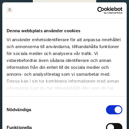
Svenska
English
Denna webbplats använder cookies
Vi använder enhetsidentifierare för att anpassa innehållet
och annonserna till användarna, tillhandahålla funktioner
för sociala medier och analysera vår trafik. Vi
vidarebefordrar även sådana identifierare och annan
information från din enhet till de sociala medier och
annons- och analysföretag som vi samarbetar med.
Dessa kan i sin tur kombinera informationen med annan
information som du har tillhandahållit eller som de har
Email address
samlat in när du har använt deras tjänster.
Password
Samtyckesval
Nödvändiga
Login
Funktionella