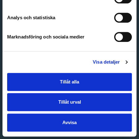
Create account
Forgot password
Customer service
Analys och statistiska
Marknadsföring och sociala medier
Visa detaljer
Tillåt alla
Tillåt urval
Avvisa