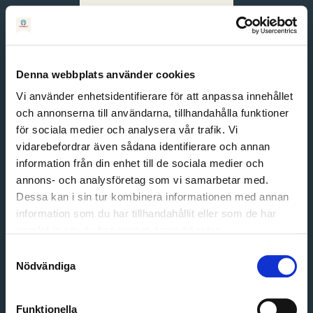
Svenska
English
Denna webbplats använder cookies
Vi använder enhetsidentifierare för att anpassa innehållet
och annonserna till användarna, tillhandahålla funktioner
för sociala medier och analysera vår trafik. Vi
vidarebefordrar även sådana identifierare och annan
information från din enhet till de sociala medier och
annons- och analysföretag som vi samarbetar med.
Dessa kan i sin tur kombinera informationen med annan
information som du har tillhandahållit eller som de har
Email address
samlat in när du har använt deras tjänster.
Password
Samtyckesval
Nödvändiga
Login
Funktionella