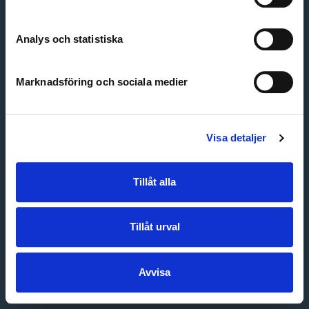
Create account
Forgot password
Customer service
Analys och statistiska
Marknadsföring och sociala medier
Visa detaljer
Tillåt alla
Tillåt urval
Avvisa