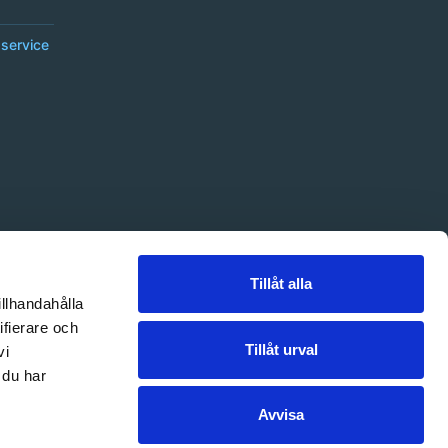
service
Tillåt alla
illhandahålla
ifierare och
Tillåt urval
vi
 du har
Avvisa