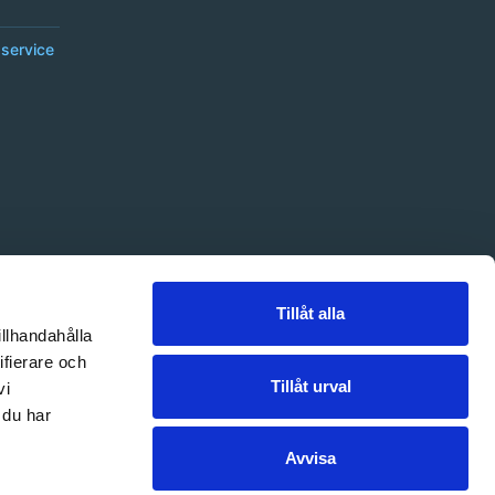
service
Tillåt alla
illhandahålla
ifierare och
Tillåt urval
vi
 du har
Avvisa