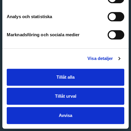
Create account
Forgot password
Customer service
Analys och statistiska
Marknadsföring och sociala medier
Visa detaljer
Tillåt alla
Tillåt urval
Avvisa