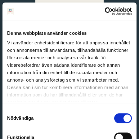
Svenska
English
Denna webbplats använder cookies
Vi använder enhetsidentifierare för att anpassa innehållet
och annonserna till användarna, tillhandahålla funktioner
för sociala medier och analysera vår trafik. Vi
vidarebefordrar även sådana identifierare och annan
information från din enhet till de sociala medier och
annons- och analysföretag som vi samarbetar med.
Dessa kan i sin tur kombinera informationen med annan
information som du har tillhandahållit eller som de har
Email address
samlat in när du har använt deras tjänster.
Password
Samtyckesval
Nödvändiga
Login
Funktionella