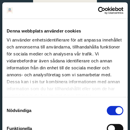
Svenska
English
Denna webbplats använder cookies
Vi använder enhetsidentifierare för att anpassa innehållet
och annonserna till användarna, tillhandahålla funktioner
för sociala medier och analysera vår trafik. Vi
vidarebefordrar även sådana identifierare och annan
information från din enhet till de sociala medier och
annons- och analysföretag som vi samarbetar med.
Dessa kan i sin tur kombinera informationen med annan
information som du har tillhandahållit eller som de har
Email address
samlat in när du har använt deras tjänster.
Password
Samtyckesval
Nödvändiga
Login
Funktionella