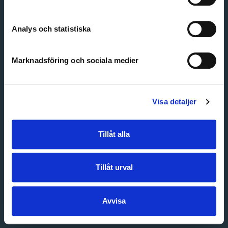
Create account
Forgot password
Customer service
Analys och statistiska
Marknadsföring och sociala medier
Visa detaljer
Tillåt alla
Tillåt urval
Avvisa