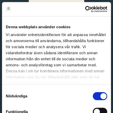
Svenska
English
Denna webbplats använder cookies
Vi använder enhetsidentifierare för att anpassa innehållet
och annonserna till användarna, tillhandahålla funktioner
för sociala medier och analysera vår trafik. Vi
vidarebefordrar även sådana identifierare och annan
information från din enhet till de sociala medier och
annons- och analysföretag som vi samarbetar med.
Dessa kan i sin tur kombinera informationen med annan
information som du har tillhandahållit eller som de har
Email address
samlat in när du har använt deras tjänster.
Password
Samtyckesval
Nödvändiga
Login
Funktionella