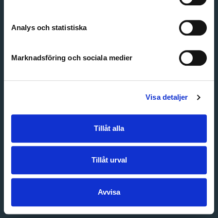
Create account
Forgot password
Customer service
Analys och statistiska
Marknadsföring och sociala medier
Visa detaljer
Tillåt alla
Tillåt urval
Avvisa