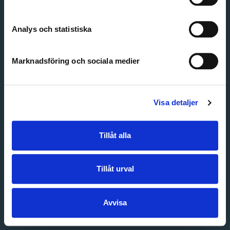
Create account
Forgot password
Customer service
Analys och statistiska
Marknadsföring och sociala medier
Visa detaljer
Tillåt alla
Tillåt urval
Avvisa