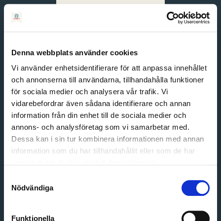
Svenska
English
Denna webbplats använder cookies
Vi använder enhetsidentifierare för att anpassa innehållet
och annonserna till användarna, tillhandahålla funktioner
för sociala medier och analysera vår trafik. Vi
vidarebefordrar även sådana identifierare och annan
information från din enhet till de sociala medier och
annons- och analysföretag som vi samarbetar med.
Dessa kan i sin tur kombinera informationen med annan
information som du har tillhandahållit eller som de har
Email address
samlat in när du har använt deras tjänster.
Password
Samtyckesval
Nödvändiga
Login
Funktionella