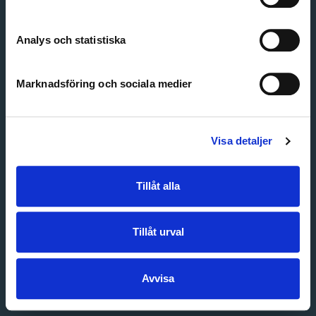
Create account
Forgot password
Customer service
Analys och statistiska
Marknadsföring och sociala medier
Visa detaljer
Tillåt alla
Tillåt urval
Avvisa