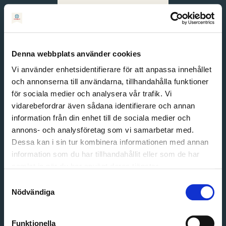
Svenska
English
Denna webbplats använder cookies
Vi använder enhetsidentifierare för att anpassa innehållet
och annonserna till användarna, tillhandahålla funktioner
för sociala medier och analysera vår trafik. Vi
vidarebefordrar även sådana identifierare och annan
information från din enhet till de sociala medier och
annons- och analysföretag som vi samarbetar med.
Dessa kan i sin tur kombinera informationen med annan
information som du har tillhandahållit eller som de har
Email address
samlat in när du har använt deras tjänster.
Password
Samtyckesval
Nödvändiga
Login
Funktionella