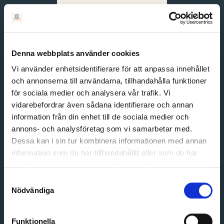
Svenska
English
Denna webbplats använder cookies
Vi använder enhetsidentifierare för att anpassa innehållet
och annonserna till användarna, tillhandahålla funktioner
för sociala medier och analysera vår trafik. Vi
vidarebefordrar även sådana identifierare och annan
information från din enhet till de sociala medier och
annons- och analysföretag som vi samarbetar med.
Dessa kan i sin tur kombinera informationen med annan
information som du har tillhandahållit eller som de har
Email address
samlat in när du har använt deras tjänster.
Password
Samtyckesval
Nödvändiga
Login
Funktionella