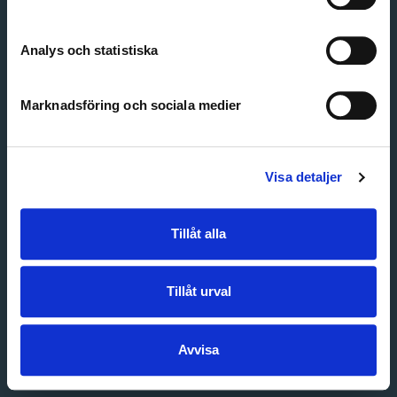
Create account
Forgot password
Customer service
Analys och statistiska
Marknadsföring och sociala medier
Visa detaljer
Tillåt alla
Tillåt urval
Avvisa