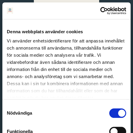
Svenska
English
Denna webbplats använder cookies
Vi använder enhetsidentifierare för att anpassa innehållet
och annonserna till användarna, tillhandahålla funktioner
för sociala medier och analysera vår trafik. Vi
vidarebefordrar även sådana identifierare och annan
information från din enhet till de sociala medier och
annons- och analysföretag som vi samarbetar med.
Dessa kan i sin tur kombinera informationen med annan
information som du har tillhandahållit eller som de har
Email address
samlat in när du har använt deras tjänster.
Password
Samtyckesval
Nödvändiga
Login
Funktionella