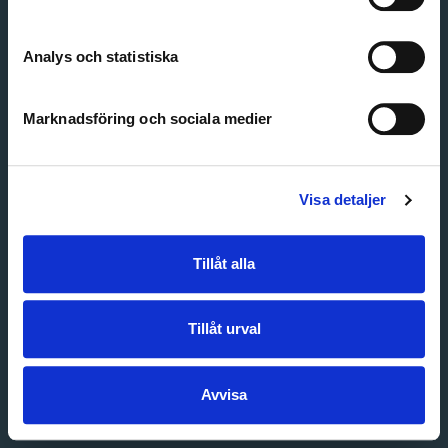
Create account
Forgot password
Customer service
Analys och statistiska
Marknadsföring och sociala medier
Visa detaljer
Tillåt alla
Tillåt urval
Avvisa