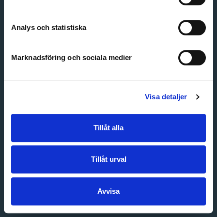
Create account
Forgot password
Customer service
Analys och statistiska
Marknadsföring och sociala medier
Visa detaljer
Tillåt alla
Tillåt urval
Avvisa