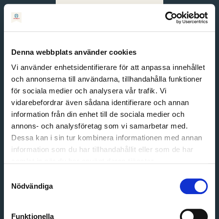
Svenska
English
Denna webbplats använder cookies
Vi använder enhetsidentifierare för att anpassa innehållet
och annonserna till användarna, tillhandahålla funktioner
för sociala medier och analysera vår trafik. Vi
vidarebefordrar även sådana identifierare och annan
information från din enhet till de sociala medier och
annons- och analysföretag som vi samarbetar med.
Dessa kan i sin tur kombinera informationen med annan
information som du har tillhandahållit eller som de har
Email address
samlat in när du har använt deras tjänster.
Password
Samtyckesval
Nödvändiga
Login
Funktionella