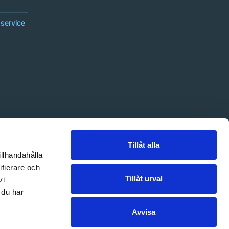
service
Tillåt alla
illhandahålla
ifierare och
Tillåt urval
vi
 du har
Avvisa