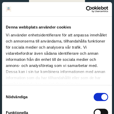
Svenska
English
Denna webbplats använder cookies
Vi använder enhetsidentifierare för att anpassa innehållet
och annonserna till användarna, tillhandahålla funktioner
för sociala medier och analysera vår trafik. Vi
vidarebefordrar även sådana identifierare och annan
information från din enhet till de sociala medier och
annons- och analysföretag som vi samarbetar med.
Dessa kan i sin tur kombinera informationen med annan
information som du har tillhandahållit eller som de har
Email address
samlat in när du har använt deras tjänster.
Password
Samtyckesval
Nödvändiga
Login
Funktionella