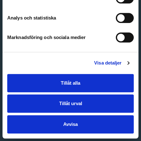
Create account
Forgot password
Customer service
Analys och statistiska
Marknadsföring och sociala medier
Visa detaljer
Tillåt alla
Tillåt urval
Avvisa