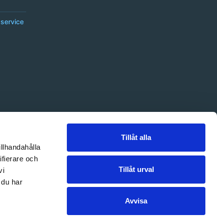
service
Tillåt alla
illhandahålla
ifierare och
Tillåt urval
vi
 du har
Avvisa