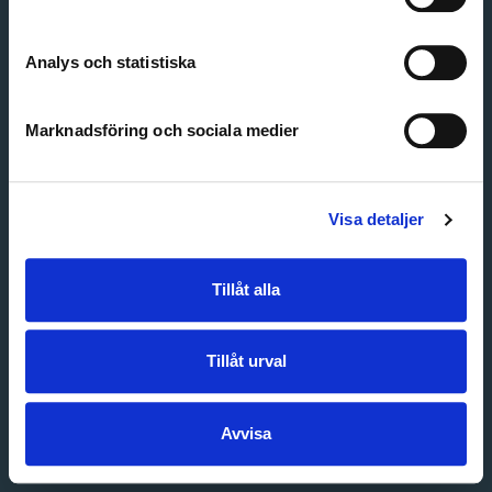
Create account
Forgot password
Customer service
Analys och statistiska
Marknadsföring och sociala medier
Visa detaljer
Tillåt alla
Tillåt urval
Avvisa