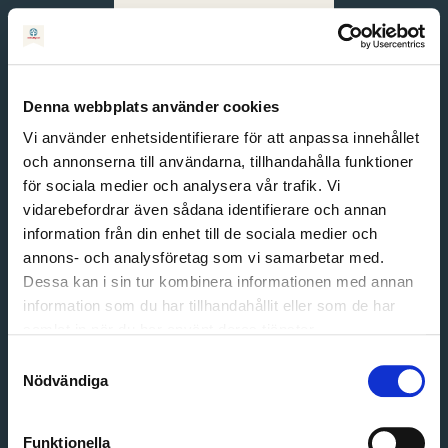
Svenska
English
Denna webbplats använder cookies
Vi använder enhetsidentifierare för att anpassa innehållet
och annonserna till användarna, tillhandahålla funktioner
för sociala medier och analysera vår trafik. Vi
vidarebefordrar även sådana identifierare och annan
information från din enhet till de sociala medier och
annons- och analysföretag som vi samarbetar med.
Dessa kan i sin tur kombinera informationen med annan
information som du har tillhandahållit eller som de har
Email address
samlat in när du har använt deras tjänster.
Password
Samtyckesval
Nödvändiga
Login
Funktionella