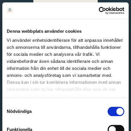
Svenska
English
Denna webbplats använder cookies
Vi använder enhetsidentifierare för att anpassa innehållet
och annonserna till användarna, tillhandahålla funktioner
för sociala medier och analysera vår trafik. Vi
vidarebefordrar även sådana identifierare och annan
information från din enhet till de sociala medier och
annons- och analysföretag som vi samarbetar med.
Dessa kan i sin tur kombinera informationen med annan
information som du har tillhandahållit eller som de har
Email address
samlat in när du har använt deras tjänster.
Password
Samtyckesval
Nödvändiga
Login
Funktionella