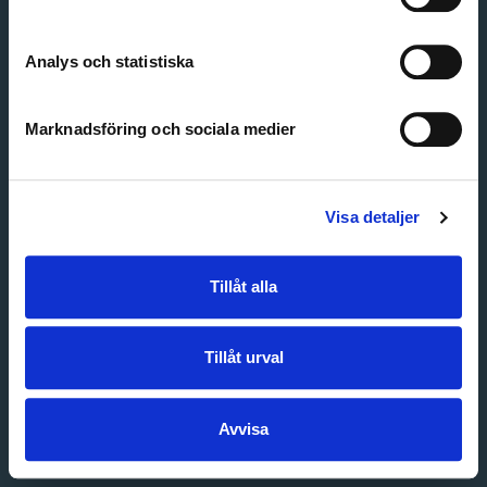
Create account
Forgot password
Customer service
Analys och statistiska
Marknadsföring och sociala medier
Visa detaljer
Tillåt alla
Tillåt urval
Avvisa