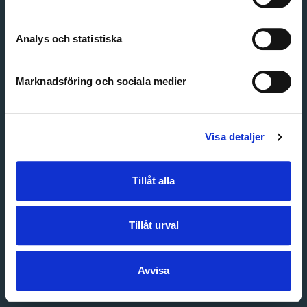
Create account
Forgot password
Customer service
Analys och statistiska
Marknadsföring och sociala medier
Visa detaljer
Tillåt alla
Tillåt urval
Avvisa