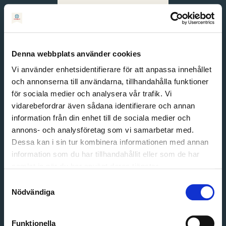
Svenska
English
Denna webbplats använder cookies
Vi använder enhetsidentifierare för att anpassa innehållet
och annonserna till användarna, tillhandahålla funktioner
för sociala medier och analysera vår trafik. Vi
vidarebefordrar även sådana identifierare och annan
information från din enhet till de sociala medier och
annons- och analysföretag som vi samarbetar med.
Dessa kan i sin tur kombinera informationen med annan
information som du har tillhandahållit eller som de har
Email address
samlat in när du har använt deras tjänster.
Password
Samtyckesval
Nödvändiga
Login
Funktionella