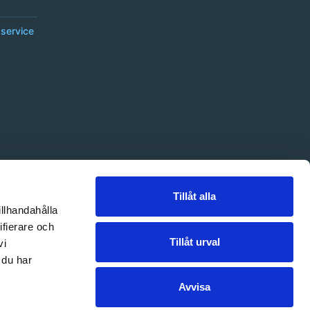
service
Tillåt alla
illhandahålla
ifierare och
Tillåt urval
vi
 du har
Avvisa