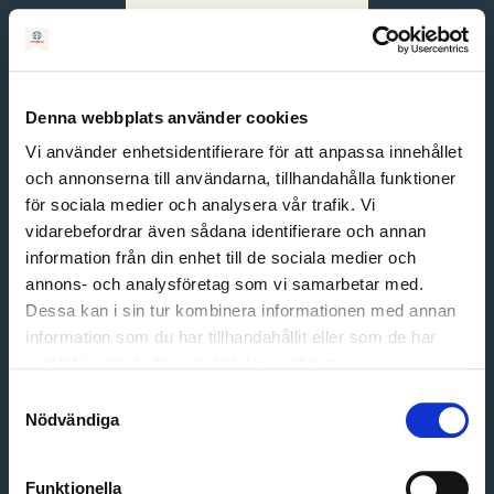
Svenska
English
Denna webbplats använder cookies
Vi använder enhetsidentifierare för att anpassa innehållet
och annonserna till användarna, tillhandahålla funktioner
för sociala medier och analysera vår trafik. Vi
vidarebefordrar även sådana identifierare och annan
information från din enhet till de sociala medier och
annons- och analysföretag som vi samarbetar med.
Dessa kan i sin tur kombinera informationen med annan
information som du har tillhandahållit eller som de har
Email address
samlat in när du har använt deras tjänster.
Password
Samtyckesval
Nödvändiga
Login
Funktionella