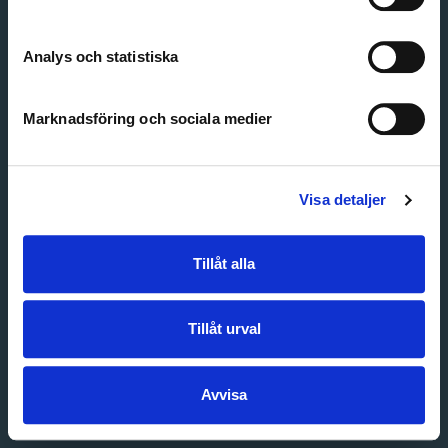
Create account
Forgot password
Customer service
Analys och statistiska
Marknadsföring och sociala medier
Visa detaljer
Tillåt alla
Tillåt urval
Avvisa