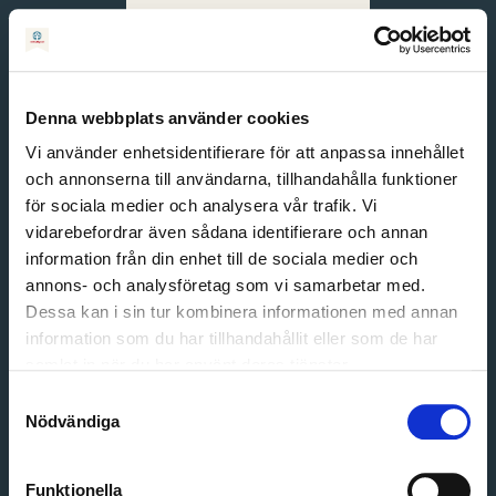
Svenska
English
Denna webbplats använder cookies
Vi använder enhetsidentifierare för att anpassa innehållet
och annonserna till användarna, tillhandahålla funktioner
för sociala medier och analysera vår trafik. Vi
vidarebefordrar även sådana identifierare och annan
information från din enhet till de sociala medier och
annons- och analysföretag som vi samarbetar med.
Dessa kan i sin tur kombinera informationen med annan
information som du har tillhandahållit eller som de har
Email address
samlat in när du har använt deras tjänster.
Password
Samtyckesval
Nödvändiga
Login
Funktionella