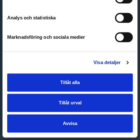
Create account
Forgot password
Customer service
Analys och statistiska
Marknadsföring och sociala medier
Visa detaljer
Tillåt alla
Tillåt urval
Avvisa