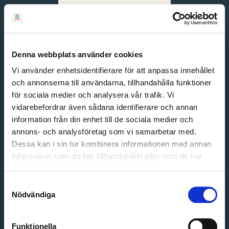
Svenska
English
Denna webbplats använder cookies
Vi använder enhetsidentifierare för att anpassa innehållet
och annonserna till användarna, tillhandahålla funktioner
för sociala medier och analysera vår trafik. Vi
vidarebefordrar även sådana identifierare och annan
information från din enhet till de sociala medier och
annons- och analysföretag som vi samarbetar med.
Dessa kan i sin tur kombinera informationen med annan
information som du har tillhandahållit eller som de har
Email address
samlat in när du har använt deras tjänster.
Password
Samtyckesval
Nödvändiga
Login
Funktionella