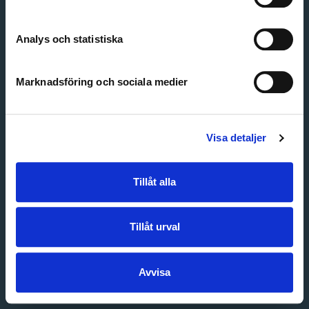
Create account
Forgot password
Customer service
Analys och statistiska
Marknadsföring och sociala medier
Visa detaljer
Tillåt alla
Tillåt urval
Avvisa