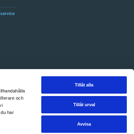
service
Tillåt alla
illhandahålla
ifierare och
Tillåt urval
vi
 du har
Avvisa