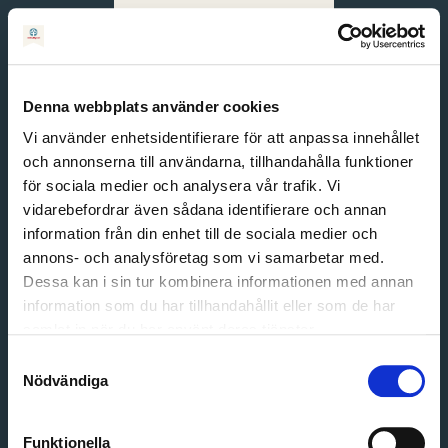
Svenska
English
Denna webbplats använder cookies
Vi använder enhetsidentifierare för att anpassa innehållet
och annonserna till användarna, tillhandahålla funktioner
för sociala medier och analysera vår trafik. Vi
vidarebefordrar även sådana identifierare och annan
information från din enhet till de sociala medier och
annons- och analysföretag som vi samarbetar med.
Dessa kan i sin tur kombinera informationen med annan
information som du har tillhandahållit eller som de har
Email address
samlat in när du har använt deras tjänster.
Password
Samtyckesval
Nödvändiga
Login
Funktionella