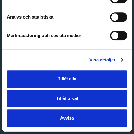
Create account
Forgot password
Customer service
Analys och statistiska
Marknadsföring och sociala medier
Visa detaljer
Tillåt alla
Tillåt urval
Avvisa