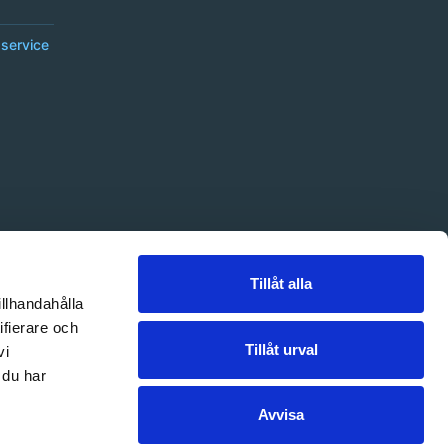
service
Tillåt alla
illhandahålla
ifierare och
Tillåt urval
vi
 du har
Avvisa