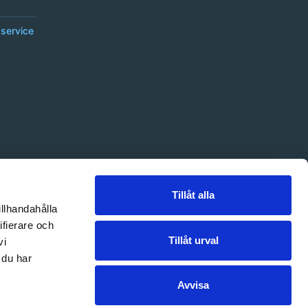
service
Tillåt alla
illhandahålla
ifierare och
Tillåt urval
vi
 du har
Avvisa