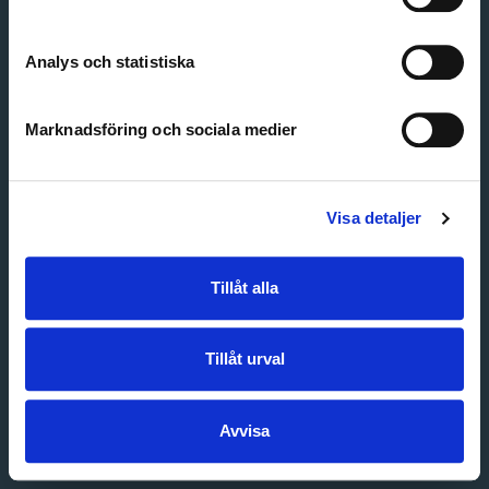
Create account
Forgot password
Customer service
Analys och statistiska
Marknadsföring och sociala medier
Visa detaljer
Tillåt alla
Tillåt urval
Avvisa