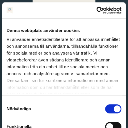
Svenska
English
Denna webbplats använder cookies
Vi använder enhetsidentifierare för att anpassa innehållet
och annonserna till användarna, tillhandahålla funktioner
för sociala medier och analysera vår trafik. Vi
vidarebefordrar även sådana identifierare och annan
information från din enhet till de sociala medier och
annons- och analysföretag som vi samarbetar med.
Dessa kan i sin tur kombinera informationen med annan
information som du har tillhandahållit eller som de har
Email address
samlat in när du har använt deras tjänster.
Password
Samtyckesval
Nödvändiga
Login
Funktionella