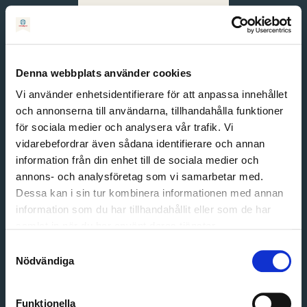
Svenska
English
Denna webbplats använder cookies
Vi använder enhetsidentifierare för att anpassa innehållet
och annonserna till användarna, tillhandahålla funktioner
för sociala medier och analysera vår trafik. Vi
vidarebefordrar även sådana identifierare och annan
information från din enhet till de sociala medier och
annons- och analysföretag som vi samarbetar med.
Dessa kan i sin tur kombinera informationen med annan
information som du har tillhandahållit eller som de har
Email address
samlat in när du har använt deras tjänster.
Password
Samtyckesval
Nödvändiga
Login
Funktionella