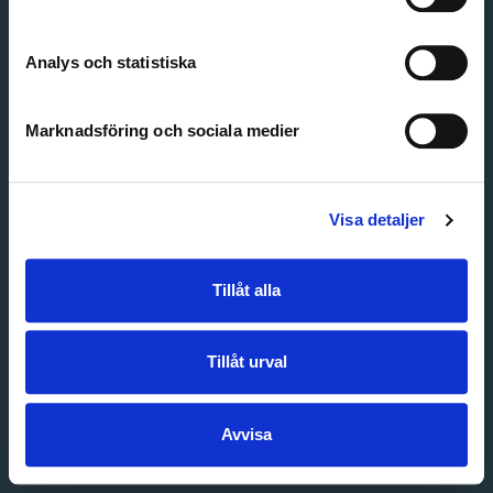
Create account
Forgot password
Customer service
Analys och statistiska
Marknadsföring och sociala medier
Visa detaljer
Tillåt alla
Tillåt urval
Avvisa