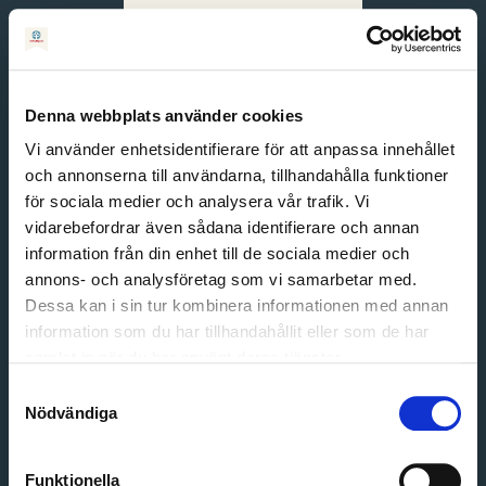
Svenska
English
Denna webbplats använder cookies
Vi använder enhetsidentifierare för att anpassa innehållet
och annonserna till användarna, tillhandahålla funktioner
för sociala medier och analysera vår trafik. Vi
vidarebefordrar även sådana identifierare och annan
information från din enhet till de sociala medier och
annons- och analysföretag som vi samarbetar med.
Dessa kan i sin tur kombinera informationen med annan
information som du har tillhandahållit eller som de har
Email address
samlat in när du har använt deras tjänster.
Password
Samtyckesval
Nödvändiga
Login
Funktionella