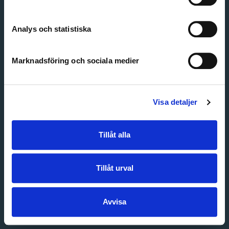
Create account
Forgot password
Customer service
Analys och statistiska
Marknadsföring och sociala medier
Visa detaljer
Tillåt alla
Tillåt urval
Avvisa