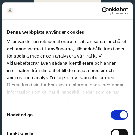
Svenska
English
Denna webbplats använder cookies
Vi använder enhetsidentifierare för att anpassa innehållet
och annonserna till användarna, tillhandahålla funktioner
för sociala medier och analysera vår trafik. Vi
vidarebefordrar även sådana identifierare och annan
information från din enhet till de sociala medier och
annons- och analysföretag som vi samarbetar med.
Dessa kan i sin tur kombinera informationen med annan
information som du har tillhandahållit eller som de har
Email address
samlat in när du har använt deras tjänster.
Password
Samtyckesval
Nödvändiga
Login
Funktionella