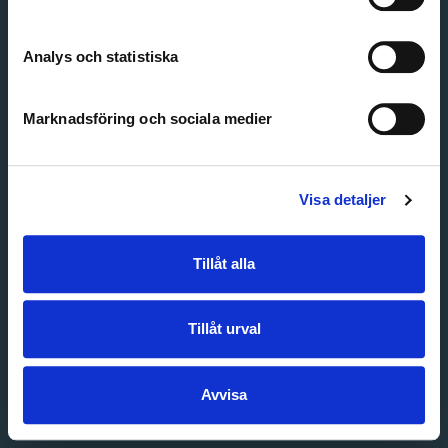
Create account
Forgot password
Customer service
Analys och statistiska
Marknadsföring och sociala medier
Visa detaljer
Tillåt alla
Tillåt urval
Avvisa