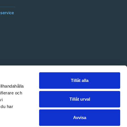
service
Tillåt alla
illhandahålla
ifierare och
Tillåt urval
vi
 du har
Avvisa