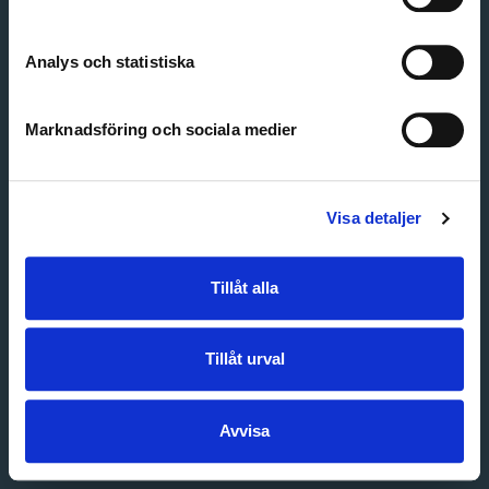
Create account
Forgot password
Customer service
Analys och statistiska
Marknadsföring och sociala medier
Visa detaljer
Tillåt alla
Tillåt urval
Avvisa