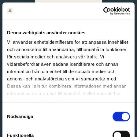
Svenska
English
Denna webbplats använder cookies
Vi använder enhetsidentifierare för att anpassa innehållet
och annonserna till användarna, tillhandahålla funktioner
för sociala medier och analysera vår trafik. Vi
vidarebefordrar även sådana identifierare och annan
information från din enhet till de sociala medier och
annons- och analysföretag som vi samarbetar med.
Dessa kan i sin tur kombinera informationen med annan
information som du har tillhandahållit eller som de har
Email address
samlat in när du har använt deras tjänster.
Password
Samtyckesval
Nödvändiga
Login
Funktionella