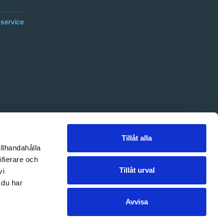
service
Tillåt alla
illhandahålla
ifierare och
Tillåt urval
vi
 du har
Avvisa