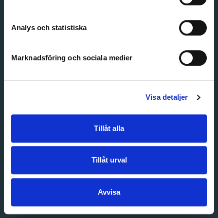
Create account
Forgot password
Customer service
Analys och statistiska
Marknadsföring och sociala medier
Visa detaljer
Tillåt alla
Tillåt urval
Avvisa