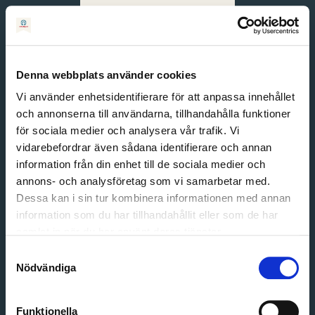
Svenska
English
Denna webbplats använder cookies
Vi använder enhetsidentifierare för att anpassa innehållet
och annonserna till användarna, tillhandahålla funktioner
för sociala medier och analysera vår trafik. Vi
vidarebefordrar även sådana identifierare och annan
information från din enhet till de sociala medier och
annons- och analysföretag som vi samarbetar med.
Dessa kan i sin tur kombinera informationen med annan
information som du har tillhandahållit eller som de har
Email address
samlat in när du har använt deras tjänster.
Password
Samtyckesval
Nödvändiga
Login
Funktionella