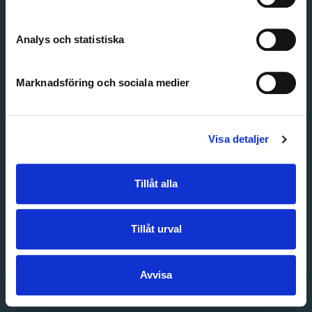
Create account
Forgot password
Customer service
Analys och statistiska
Marknadsföring och sociala medier
Visa detaljer
Tillåt alla
Tillåt urval
Avvisa