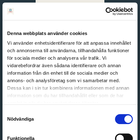
Svenska
English
Denna webbplats använder cookies
Vi använder enhetsidentifierare för att anpassa innehållet
och annonserna till användarna, tillhandahålla funktioner
för sociala medier och analysera vår trafik. Vi
vidarebefordrar även sådana identifierare och annan
information från din enhet till de sociala medier och
annons- och analysföretag som vi samarbetar med.
Dessa kan i sin tur kombinera informationen med annan
information som du har tillhandahållit eller som de har
Email address
samlat in när du har använt deras tjänster.
Password
Samtyckesval
Nödvändiga
Login
Funktionella