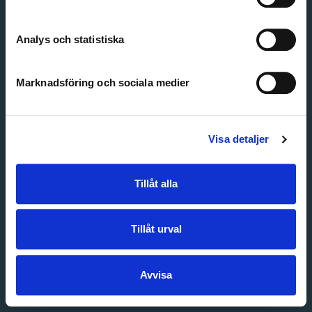
Create account
Forgot password
Customer service
Analys och statistiska
Marknadsföring och sociala medier
Visa detaljer
Tillåt alla
Tillåt urval
Avvisa