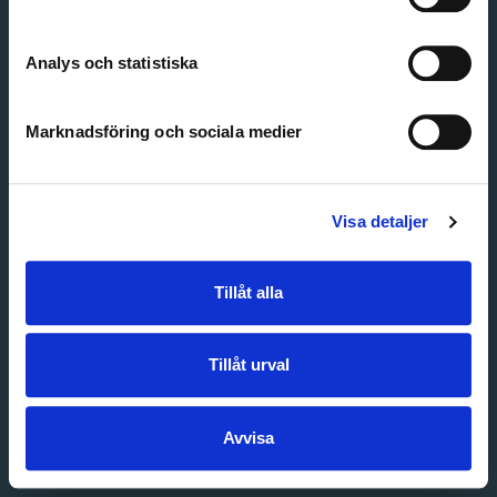
Create account
Forgot password
Customer service
Analys och statistiska
Marknadsföring och sociala medier
Visa detaljer
Tillåt alla
Tillåt urval
Avvisa