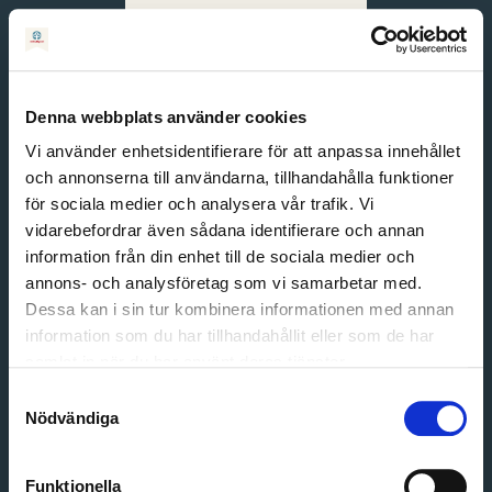
Svenska
English
Denna webbplats använder cookies
Vi använder enhetsidentifierare för att anpassa innehållet
och annonserna till användarna, tillhandahålla funktioner
för sociala medier och analysera vår trafik. Vi
vidarebefordrar även sådana identifierare och annan
information från din enhet till de sociala medier och
annons- och analysföretag som vi samarbetar med.
Dessa kan i sin tur kombinera informationen med annan
information som du har tillhandahållit eller som de har
Email address
samlat in när du har använt deras tjänster.
Password
Samtyckesval
Nödvändiga
Login
Funktionella