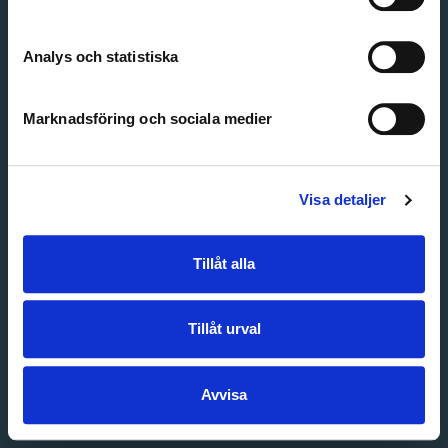
Create account
Forgot password
Customer service
Analys och statistiska
Marknadsföring och sociala medier
Visa detaljer
Tillåt alla
Tillåt urval
Avvisa