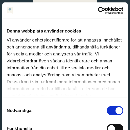
Svenska
English
Denna webbplats använder cookies
Vi använder enhetsidentifierare för att anpassa innehållet
och annonserna till användarna, tillhandahålla funktioner
för sociala medier och analysera vår trafik. Vi
vidarebefordrar även sådana identifierare och annan
information från din enhet till de sociala medier och
annons- och analysföretag som vi samarbetar med.
Dessa kan i sin tur kombinera informationen med annan
information som du har tillhandahållit eller som de har
Email address
samlat in när du har använt deras tjänster.
Password
Samtyckesval
Nödvändiga
Login
Funktionella