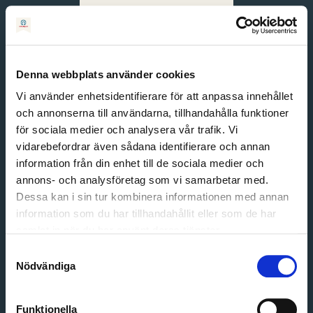
Svenska
English
Denna webbplats använder cookies
Vi använder enhetsidentifierare för att anpassa innehållet
och annonserna till användarna, tillhandahålla funktioner
för sociala medier och analysera vår trafik. Vi
vidarebefordrar även sådana identifierare och annan
information från din enhet till de sociala medier och
annons- och analysföretag som vi samarbetar med.
Dessa kan i sin tur kombinera informationen med annan
information som du har tillhandahållit eller som de har
Email address
samlat in när du har använt deras tjänster.
Password
Samtyckesval
Nödvändiga
Login
Funktionella