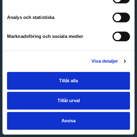
Create account
Forgot password
Customer service
Analys och statistiska
Marknadsföring och sociala medier
Visa detaljer
Tillåt alla
Tillåt urval
Avvisa