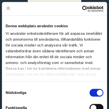
Svenska
English
Denna webbplats använder cookies
Vi använder enhetsidentifierare för att anpassa innehållet
och annonserna till användarna, tillhandahålla funktioner
för sociala medier och analysera vår trafik. Vi
vidarebefordrar även sådana identifierare och annan
information från din enhet till de sociala medier och
annons- och analysföretag som vi samarbetar med.
Dessa kan i sin tur kombinera informationen med annan
information som du har tillhandahållit eller som de har
Email address
samlat in när du har använt deras tjänster.
Password
Samtyckesval
Nödvändiga
Login
Funktionella