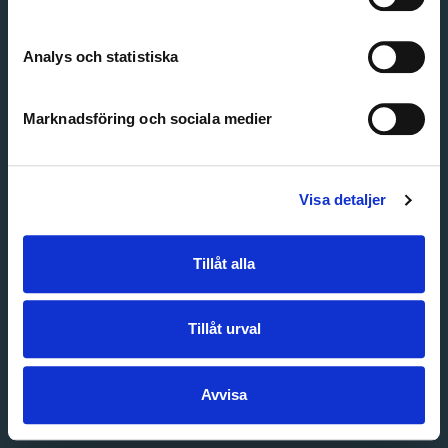
Create account
Forgot password
Customer service
Analys och statistiska
Marknadsföring och sociala medier
Visa detaljer
Tillåt alla
Tillåt urval
Avvisa