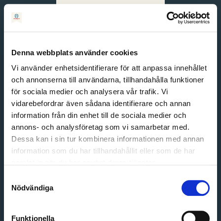
Svenska
English
Denna webbplats använder cookies
Vi använder enhetsidentifierare för att anpassa innehållet
och annonserna till användarna, tillhandahålla funktioner
för sociala medier och analysera vår trafik. Vi
vidarebefordrar även sådana identifierare och annan
information från din enhet till de sociala medier och
annons- och analysföretag som vi samarbetar med.
Dessa kan i sin tur kombinera informationen med annan
information som du har tillhandahållit eller som de har
Email address
samlat in när du har använt deras tjänster.
Password
Samtyckesval
Nödvändiga
Login
Funktionella