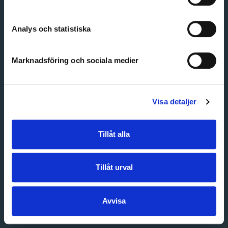
Create account
Forgot password
Customer service
Analys och statistiska
Marknadsföring och sociala medier
Visa detaljer
Tillåt alla
Tillåt urval
Avvisa