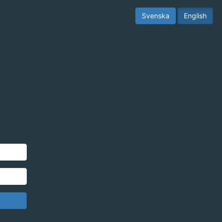
Svenska
English