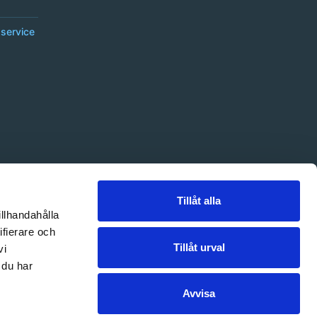
service
Tillåt alla
illhandahålla
ifierare och
Tillåt urval
vi
 du har
Avvisa