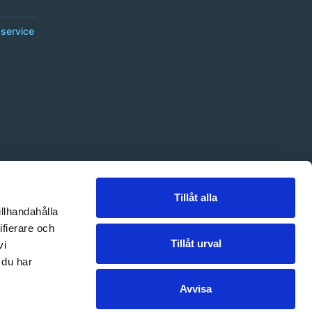
service
Tillåt alla
illhandahålla
ifierare och
Tillåt urval
vi
 du har
Avvisa