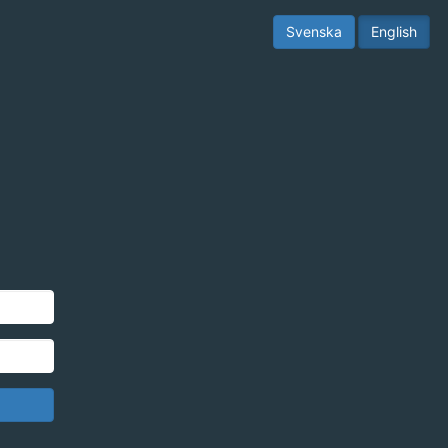
Svenska
English