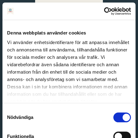
Svenska
English
Denna webbplats använder cookies
Vi använder enhetsidentifierare för att anpassa innehållet
och annonserna till användarna, tillhandahålla funktioner
för sociala medier och analysera vår trafik. Vi
vidarebefordrar även sådana identifierare och annan
information från din enhet till de sociala medier och
annons- och analysföretag som vi samarbetar med.
Dessa kan i sin tur kombinera informationen med annan
information som du har tillhandahållit eller som de har
Email address
samlat in när du har använt deras tjänster.
Password
Samtyckesval
Nödvändiga
Login
Funktionella