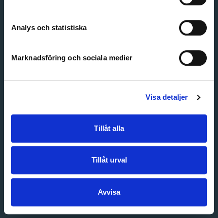
Create account
Forgot password
Customer service
Analys och statistiska
Marknadsföring och sociala medier
Visa detaljer
Tillåt alla
Tillåt urval
Avvisa