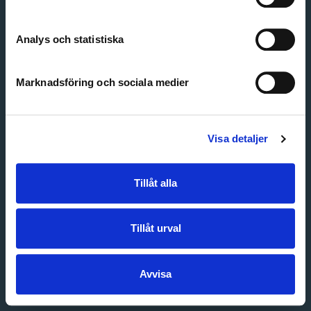
Create account
Forgot password
Customer service
Analys och statistiska
Marknadsföring och sociala medier
Visa detaljer
Tillåt alla
Tillåt urval
Avvisa