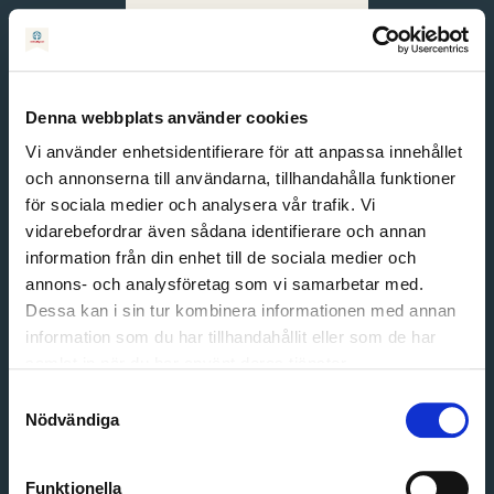
Svenska
English
Denna webbplats använder cookies
Vi använder enhetsidentifierare för att anpassa innehållet
och annonserna till användarna, tillhandahålla funktioner
för sociala medier och analysera vår trafik. Vi
vidarebefordrar även sådana identifierare och annan
information från din enhet till de sociala medier och
annons- och analysföretag som vi samarbetar med.
Dessa kan i sin tur kombinera informationen med annan
information som du har tillhandahållit eller som de har
Email address
samlat in när du har använt deras tjänster.
Password
Samtyckesval
Nödvändiga
Login
Funktionella