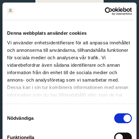
Svenska
English
Denna webbplats använder cookies
Vi använder enhetsidentifierare för att anpassa innehållet
och annonserna till användarna, tillhandahålla funktioner
för sociala medier och analysera vår trafik. Vi
vidarebefordrar även sådana identifierare och annan
information från din enhet till de sociala medier och
annons- och analysföretag som vi samarbetar med.
Dessa kan i sin tur kombinera informationen med annan
information som du har tillhandahållit eller som de har
Email address
samlat in när du har använt deras tjänster.
Password
Samtyckesval
Nödvändiga
Login
Funktionella