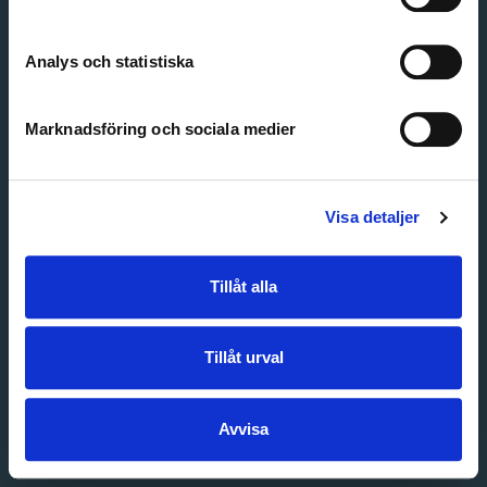
Create account
Forgot password
Customer service
Analys och statistiska
Marknadsföring och sociala medier
Visa detaljer
Tillåt alla
Tillåt urval
Avvisa