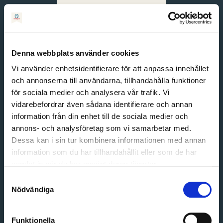
Svenska
English
Denna webbplats använder cookies
Vi använder enhetsidentifierare för att anpassa innehållet
och annonserna till användarna, tillhandahålla funktioner
för sociala medier och analysera vår trafik. Vi
vidarebefordrar även sådana identifierare och annan
information från din enhet till de sociala medier och
annons- och analysföretag som vi samarbetar med.
Dessa kan i sin tur kombinera informationen med annan
information som du har tillhandahållit eller som de har
Email address
samlat in när du har använt deras tjänster.
Password
Samtyckesval
Nödvändiga
Login
Funktionella