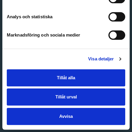
Create account
Forgot password
Customer service
Analys och statistiska
Marknadsföring och sociala medier
Visa detaljer
Tillåt alla
Tillåt urval
Avvisa