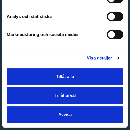
Create account
Forgot password
Customer service
Analys och statistiska
Marknadsföring och sociala medier
Visa detaljer
Tillåt alla
Tillåt urval
Avvisa