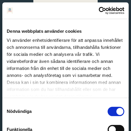
Svenska
English
Denna webbplats använder cookies
Vi använder enhetsidentifierare för att anpassa innehållet
och annonserna till användarna, tillhandahålla funktioner
för sociala medier och analysera vår trafik. Vi
vidarebefordrar även sådana identifierare och annan
information från din enhet till de sociala medier och
annons- och analysföretag som vi samarbetar med.
Dessa kan i sin tur kombinera informationen med annan
information som du har tillhandahållit eller som de har
Email address
samlat in när du har använt deras tjänster.
Password
Samtyckesval
Nödvändiga
Login
Funktionella