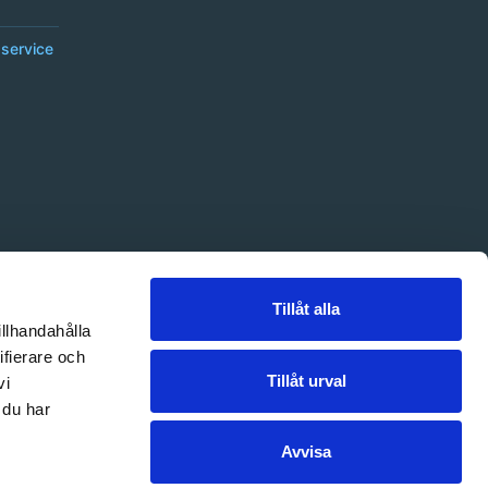
service
Tillåt alla
illhandahålla
ifierare och
Tillåt urval
vi
 du har
Avvisa