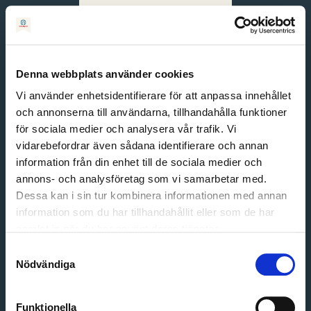
Svenska
English
Denna webbplats använder cookies
Vi använder enhetsidentifierare för att anpassa innehållet
och annonserna till användarna, tillhandahålla funktioner
för sociala medier och analysera vår trafik. Vi
vidarebefordrar även sådana identifierare och annan
information från din enhet till de sociala medier och
annons- och analysföretag som vi samarbetar med.
Dessa kan i sin tur kombinera informationen med annan
information som du har tillhandahållit eller som de har
Email address
samlat in när du har använt deras tjänster.
Password
Samtyckesval
Nödvändiga
Login
Funktionella