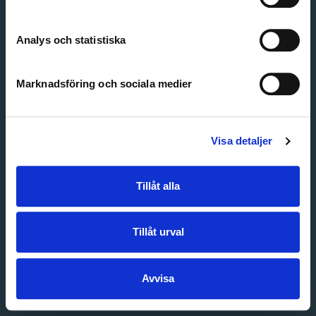
Create account
Forgot password
Customer service
Analys och statistiska
Marknadsföring och sociala medier
Visa detaljer
Tillåt alla
Tillåt urval
Avvisa